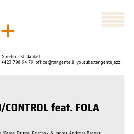
.
 Spielort ist, danke!
,
+423 798 94 79
,
office@tangente.li
,
youtube:tangentejazz
/CONTROL feat. FOLA
r (Brass, Drums, Beatbox & more), Andreas Broger