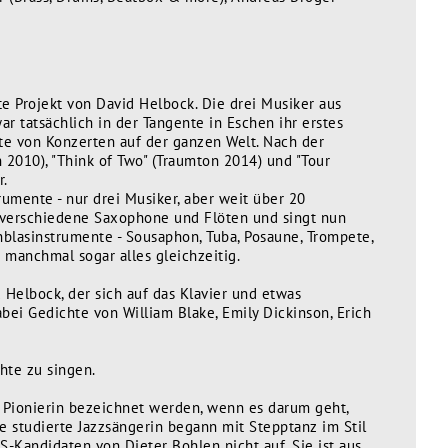
 Projekt von David Helbock. Die drei Musiker aus
r tatsächlich in der Tangente in Eschen ihr erstes
e von Konzerten auf der ganzen Welt. Nach der
 2010), "Think of Two" (Traumton 2014) und "Tour
r.
rumente - nur drei Musiker, aber weit über 20
e, verschiedene Saxophone und Flöten und singt nun
hblasinstrumente - Sousaphon, Tuba, Posaune, Trompete,
 manchmal sogar alles gleichzeitig.
d Helbock, der sich auf das Klavier und etwas
bei Gedichte von William Blake, Emily Dickinson, Erich
hte zu singen.
ls Pionierin bezeichnet werden, wenn es darum geht,
 studierte Jazzsängerin begann mit Stepptanz im Stil
-Kandidaten von Dieter Bohlen nicht auf. Sie ist aus