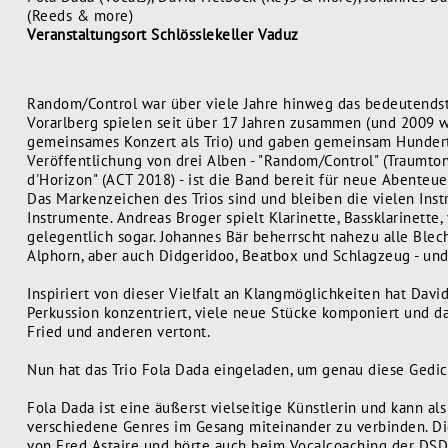
(Reeds & more)
Veranstaltungsort Schlösslekeller Vaduz
Random/Control war über viele Jahre hinweg das bedeutendste
Vorarlberg spielen seit über 17 Jahren zusammen (und 2009 wa
gemeinsames Konzert als Trio) und gaben gemeinsam Hundert
Veröffentlichung von drei Alben - "Random/Control" (Traumton
d'Horizon" (ACT 2018) - ist die Band bereit für neue Abenteue
Das Markenzeichen des Trios sind und bleiben die vielen Inst
Instrumente. Andreas Broger spielt Klarinette, Bassklarinett
gelegentlich sogar. Johannes Bär beherrscht nahezu alle Blec
Alphorn, aber auch Didgeridoo, Beatbox und Schlagzeug - und
Inspiriert von dieser Vielfalt an Klangmöglichkeiten hat Davi
Perkussion konzentriert, viele neue Stücke komponiert und da
Fried und anderen vertont.
Nun hat das Trio Fola Dada eingeladen, um genau diese Gedic
Fola Dada ist eine äußerst vielseitige Künstlerin und kann a
verschiedene Genres im Gesang miteinander zu verbinden. Die
von Fred Astaire und hörte auch beim Vocalcoaching der DSDS