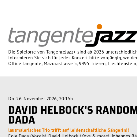
Die Spielorte von TangenteJazz+ sind ab 2026 unterschiedlich
Informieren Sie sich für jedes Konzert bitte vorgängig, wo der
Office Tangente, Mazorastrasse 5, 9495 Triesen, Liechtenstein
Do. 26. November 2026, 20:15h
DAVID HELBOCK'S RANDOM
DADA
lautmalerisches Trio trifft auf leidenschaftliche Sängerin!!
Fola Dada (Vocals), David Helbock (Keys & more), Johannes Bä