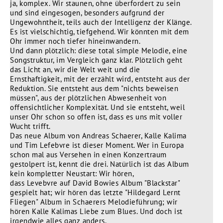
ja, komplex. Wir staunen, ohne überfordert zu sein
und sind eingesogen, besonders aufgrund der
Ungewohntheit, teils auch der Intelligenz der Klänge.
Es ist vielschichtig, tiefgehend. Wir könnten mit dem
Ohr immer noch tiefer hineinwandern.
Und dann plötzlich: diese total simple Melodie, eine
Songstruktur, im Vergleich ganz klar. Plötzlich geht
das Licht an, wir die Welt weit und die
Ernsthaftigkeit, mit der erzählt wird, entsteht aus der
Reduktion. Sie entsteht aus dem "nichts beweisen
müssen", aus der plötzlichen Abwesenheit von
offensichtlicher Komplexität. Und sie entsteht, weil
unser Ohr schon so offen ist, dass es uns mit voller
Wucht trifft.
Das neue Album von Andreas Schaerer, Kalle Kalima
und Tim Lefebvre ist dieser Moment. Wer in Europa
schon mal aus Versehen in einen Konzertraum
gestolpert ist, kennt die drei. Natürlich ist das Album
kein kompletter Neustart: Wir hören,
dass Levebvre auf David Bowies Album "Blackstar"
gespielt hat; wir hören das letzte "Hildegard Lernt
Fliegen" Album in Schaerers Melodieführung; wir
hören Kalle Kalimas Liebe zum Blues. Und doch ist
irgendwie alles ganz anders.