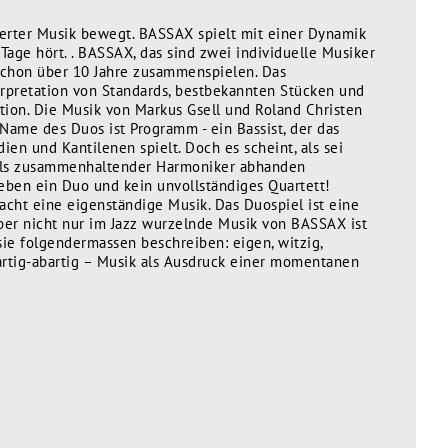
sierter Musik bewegt. BASSAX spielt mit einer Dynamik
 Tage hört. . BASSAX, das sind zwei individuelle Musiker
schon über 10 Jahre zusammenspielen. Das
rpretation von Standards, bestbekannten Stücken und
ation. Die Musik von Markus Gsell und Roland Christen
 Name des Duos ist Programm - ein Bassist, der das
en und Kantilenen spielt. Doch es scheint, als sei
 als zusammenhaltender Harmoniker abhanden
 eben ein Duo und kein unvollständiges Quartett!
cht eine eigenständige Musik. Das Duospiel ist eine
aber nicht nur im Jazz wurzelnde Musik von BASSAX ist
ie folgendermassen beschreiben: eigen, witzig,
d, artig-abartig – Musik als Ausdruck einer momentanen