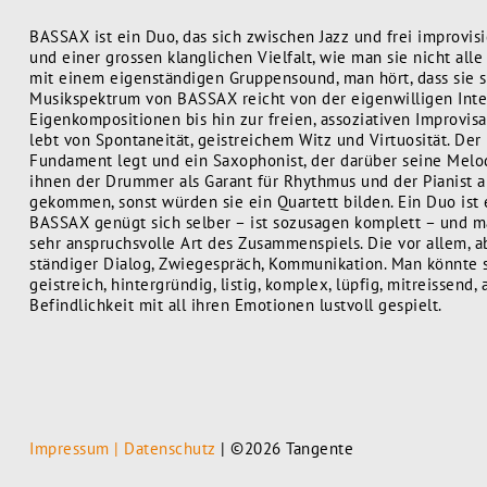
BASSAX ist ein Duo, das sich zwischen Jazz und frei improvi
und einer grossen klanglichen Vielfalt, wie man sie nicht alle
mit einem eigenständigen Gruppensound, man hört, dass sie 
Musikspektrum von BASSAX reicht von der eigenwilligen Inte
Eigenkompositionen bis hin zur freien, assoziativen Improvis
lebt von Spontaneität, geistreichem Witz und Virtuosität. Der
Fundament legt und ein Saxophonist, der darüber seine Melodi
ihnen der Drummer als Garant für Rhythmus und der Pianist
gekommen, sonst würden sie ein Quartett bilden. Ein Duo ist
BASSAX genügt sich selber – ist sozusagen komplett – und ma
sehr anspruchsvolle Art des Zusammenspiels. Die vor allem, 
ständiger Dialog, Zwiegespräch, Kommunikation. Man könnte s
geistreich, hintergründig, listig, komplex, lüpfig, mitreissen
Befindlichkeit mit all ihren Emotionen lustvoll gespielt.
Impressum | Datenschutz
| ©2026 Tangente