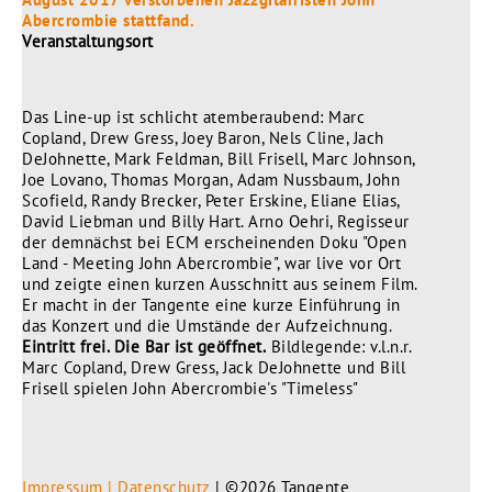
Abercrombie stattfand.
Veranstaltungsort
Das Line-up ist schlicht atemberaubend: Marc
Copland, Drew Gress, Joey Baron, Nels Cline, Jach
DeJohnette, Mark Feldman, Bill Frisell, Marc Johnson,
Joe Lovano, Thomas Morgan, Adam Nussbaum, John
Scofield, Randy Brecker, Peter Erskine, Eliane Elias,
David Liebman und Billy Hart. Arno Oehri, Regisseur
der demnächst bei ECM erscheinenden Doku "Open
Land - Meeting John Abercrombie", war live vor Ort
und zeigte einen kurzen Ausschnitt aus seinem Film.
Er macht in der Tangente eine kurze Einführung in
das Konzert und die Umstände der Aufzeichnung.
Eintritt frei. Die Bar ist geöffnet.
Bildlegende: v.l.n.r.
Marc Copland, Drew Gress, Jack DeJohnette und Bill
Frisell spielen John Abercrombie's "Timeless"
Impressum | Datenschutz
| ©2026 Tangente