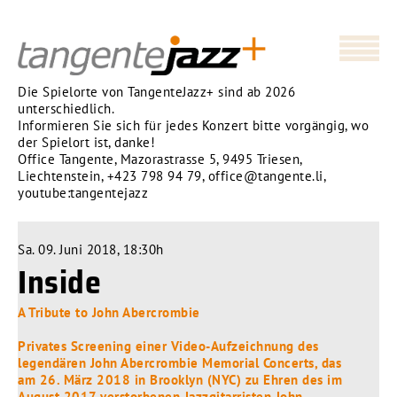
Die Spielorte von TangenteJazz+ sind ab 2026
unterschiedlich.
Informieren Sie sich für jedes Konzert bitte vorgängig, wo
der Spielort ist, danke!
Office Tangente, Mazorastrasse 5, 9495 Triesen,
Liechtenstein,
+423 798 94 79
,
office@tangente.li
,
youtube:tangentejazz
Sa. 09. Juni 2018, 18:30h
Inside
A Tribute to John Abercrombie
Privates Screening einer Video-Aufzeichnung des
legendären John Abercrombie Memorial Concerts, das
am 26. März 2018 in Brooklyn (NYC) zu Ehren des im
August 2017 verstorbenen Jazzgitarristen John