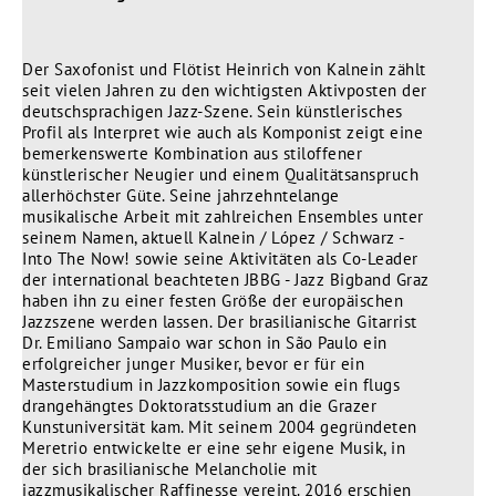
Der Saxofonist und Flötist Heinrich von Kalnein zählt
seit vielen Jahren zu den wichtigsten Aktivposten der
deutschsprachigen Jazz-Szene. Sein künstlerisches
Profil als Interpret wie auch als Komponist zeigt eine
bemerkenswerte Kombination aus stiloffener
künstlerischer Neugier und einem Qualitätsanspruch
allerhöchster Güte. Seine jahrzehntelange
musikalische Arbeit mit zahlreichen Ensembles unter
seinem Namen, aktuell Kalnein / López / Schwarz -
Into The Now! sowie seine Aktivitäten als Co-Leader
der international beachteten JBBG - Jazz Bigband Graz
haben ihn zu einer festen Größe der europäischen
Jazzszene werden lassen. Der brasilianische Gitarrist
Dr. Emiliano Sampaio war schon in São Paulo ein
erfolgreicher junger Musiker, bevor er für ein
Masterstudium in Jazzkomposition sowie ein flugs
drangehängtes Doktoratsstudium an die Grazer
Kunstuniversität kam. Mit seinem 2004 gegründeten
Meretrio entwickelte er eine sehr eigene Musik, in
der sich brasilianische Melancholie mit
jazzmusikalischer Raffinesse vereint. 2016 erschien