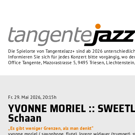
Die Spielorte von TangenteJazz+ sind ab 2026 unterschiedlich
Informieren Sie sich für jedes Konzert bitte vorgängig, wo der
Office Tangente, Mazorastrasse 5, 9495 Triesen, Liechtenstein
Fr. 29. Mai 2026, 20:15h
YVONNE MORIEL :: SWEETLI
Schaan
„Es gibt weniger Grenzen, als man denkt“
yvonne moriel ( saxophone, flute), lorenz widauer (trumpet),