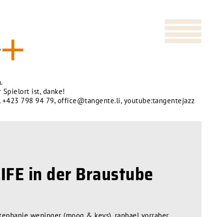
.
 Spielort ist, danke!
,
+423 798 94 79
,
office@tangente.li
,
youtube:tangentejazz
FE in der Braustube
 stephanie weninger (moog & keys), raphael vorraber