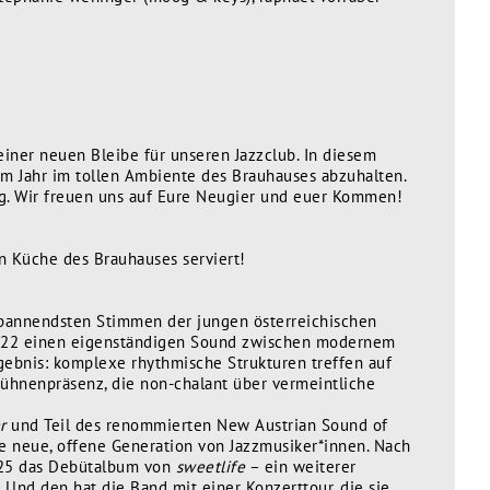
einer neuen Bleibe für unseren Jazzclub. In diesem
im Jahr im tollen Ambiente des Brauhauses abzuhalten.
g. Wir freuen uns auf Eure Neugier und euer Kommen!
n Küche des Brauhauses serviert!
spannendsten Stimmen der jungen österreichischen
2022 einen eigenständigen Sound zwischen modernem
gebnis: komplexe rhythmische Strukturen treffen auf
ühnenpräsenz, die non-chalant über vermeintliche
r
und Teil des renommierten New Austrian Sound of
e neue, offene Generation von Jazzmusiker*innen. Nach
2025 das Debütalbum von
sweetlife
– ein weiterer
Und den hat die Band mit einer Konzerttour, die sie